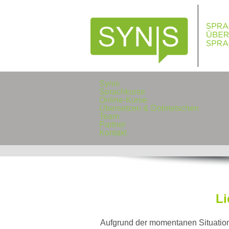
Synis
Sprachkurse
Online-Kurse
Übersetzen & Dolmetschen
Team
Partner
Kontakt
Li
Aufgrund der momentanen Situatio