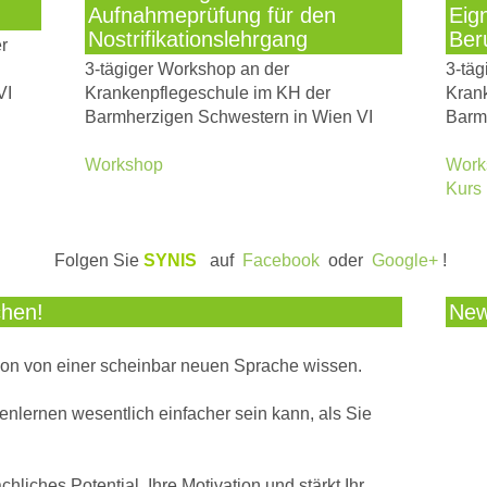
Aufnahmeprüfung für den
Eig
Nostrifikationslehrgang
Ber
r
3-tägiger Workshop an der
3-täg
VI
Krankenpflegeschule im KH der
Kran
Barmherzigen Schwestern in Wien VI
Barm
Workshop
Work
Kurs
Folgen Sie
SYNIS
auf
Facebook
oder
Google+
!
chen!
Ne
chon von einer scheinbar neuen Sprache wissen.
nlernen wesentlich einfacher sein kann, als Sie
achliches Potential, Ihre Motivation und stärkt Ihr