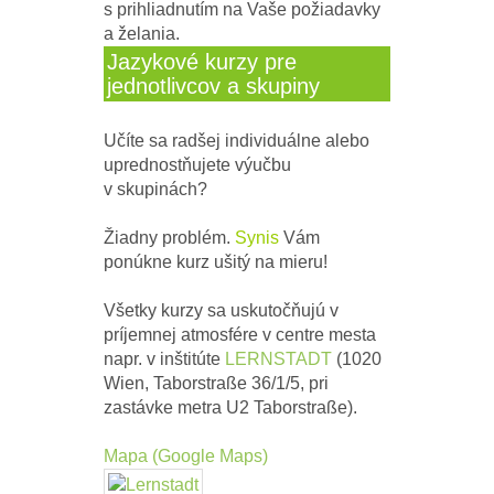
s prihliadnutím na Vaše požiadavky
a želania.
Jazykové kurzy pre
jednotlivcov a skupiny
Učíte sa radšej individuálne alebo
uprednostňujete výučbu
v skupinách?
Žiadny problém.
Synis
Vám
ponúkne kurz ušitý na mieru!
Všetky kurzy sa uskutočňujú v
príjemnej atmosfére v centre mesta
napr. v inštitúte
LERNSTADT
(1020
Wien, Taborstraße 36/1/5, pri
zastávke metra U2 Taborstraße).
Mapa (Google Maps)