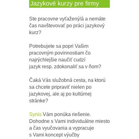
Jazykové kurzy pre firmy
Ste pracovne vyťažený/á a nemáte
čas navštevovať po práci jazykový
kurz?
Potrebujete sa
popri Vašim
pracovným povinnostiam
čo
najrýchlejšie naučiť
cudzí
jazyk
resp. zdokonaliť sa v ňom?
Čaká Vás služobná cesta, na ktorú
sa chcete pripraviť nielen po
jazykovej, ale aj po kultúrnej
stránke?
Synis
Vám ponúka riešenie.
Dohodne s Vami individuálne miesto
a čas vyučovania a vypracuje
s Vami koncept výučby