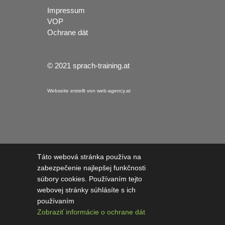
Impressum
VOP
Ochrane dát
© 2021 sprach-training.at
Webseite erstellt von web-agency.at
Táto webová stránka používa na
zabezpečenie najlepšej funkčnosti
súbory cookies. Používaním tejto
webovej stránky súhlásíte s ich
používaním
Zobraziť informácie o ochrane dát